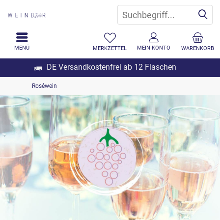
MENÜ
MEIN KONTO
MERKZETTEL
WARENKORB
DE Versandkostenfrei ab 12 Flaschen
Roséwein