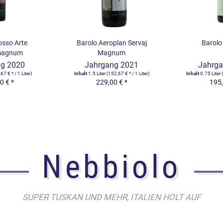
plan Servaj
Barolo Brunate
Barolo 
num
ng 2021
Jahrgang 2017
Jahrg
2,67 € * / 1 Liter)
Inhalt
0.75 Liter
(260,00 € * / 1 Liter)
Inhalt
0.75 Liter
0 € *
195,00 € *
195,
Nebbiolo
SUPER TUSKAN UND MEHR, ITALIEN HOLT AUF