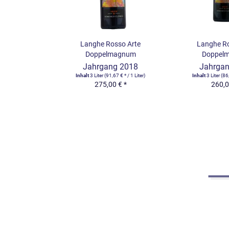
sso Arte
Langhe Rosso Arte
Barolo Aero
agnum
Doppelmagnum
Mag
g 2018
Jahrgang 2020
Jahrga
7 € * / 1 Liter)
Inhalt
3 Liter
(86,67 € * / 1 Liter)
Inhalt
1.5 Liter
(15
 € *
260,00 € *
229,0