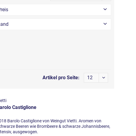
reis
Land
von
23,00 €
bis
275,00 €
Artikel pro Seite:
ietti
arolo Castiglione
018 Barolo Castiglione von Weingut Vietti. Aromen von
chwarze Beeren wie Brombeere & schwarze Johannisbeere,
ntensiv, ausgewogen.