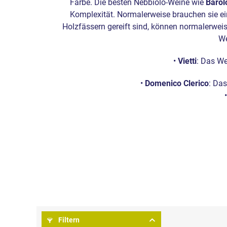
Farbe. Die besten Nebbiolo-Weine wie
Barol
Komplexität. Normalerweise brauchen sie ei
Holzfässern gereift sind, können normalerwei
We
•
Vietti
: Das We
•
Domenico Clerico
: Das
Filtern