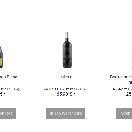
non Blanc
Ilatraia
Bockenauer 
Ri
53 € * / 1 Liter)
Inhalt
0.75 Liter
(87,87 € * / 1 Liter)
Inhalt
0.75 Lit
€ *
65,90 € *
25
enkorb
In den
Warenkorb
In den