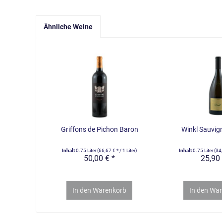
Ähnliche Weine
Griffons de Pichon Baron
Winkl Sauvig
Inhalt
0.75 Liter
(66,67 € * / 1 Liter)
Inhalt
0.75 Liter
(34,
50,00 € *
25,90 
In den
Warenkorb
In den
War