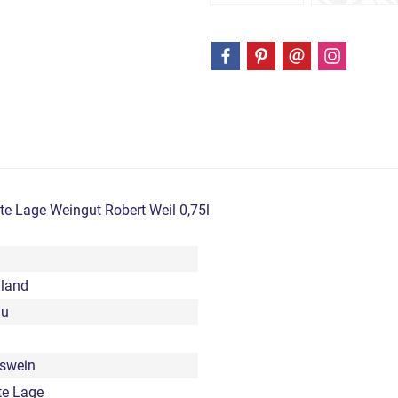
te Lage Weingut Robert Weil 0,75l
land
au
tswein
te Lage