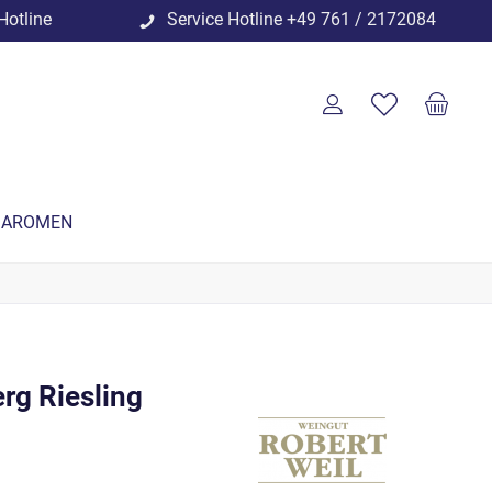
Hotline
Service Hotline
+49 761 / 2172084
 AROMEN
rg Riesling