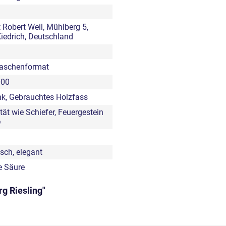
 Robert Weil, Mühlberg 5,
iedrich, Deutschland
laschenformat
000
nk, Gebrauchtes Holzfass
tät wie Schiefer, Feuergestein
e
sch, elegant
e Säure
g Riesling"