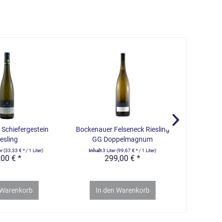
Schiefergestein
Bockenauer Felseneck Riesling
Schloss L
esling
GG Doppelmagnum
er
(33,33 € * / 1 Liter)
Inhalt
3 Liter
(99,67 € * / 1 Liter)
Inhalt
4.
,00 € *
299,00 € *
Warenkorb
In den
Warenkorb
In 