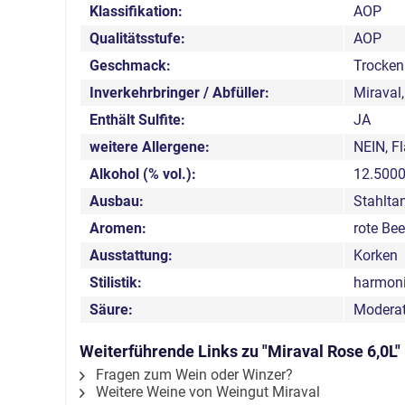
Klassifikation:
AOP
Qualitätsstufe:
AOP
Geschmack:
Trocken
Inverkehrbringer / Abfüller:
Miraval,
Enthält Sulfite:
JA
weitere Allergene:
NEIN, F
Alkohol (% vol.):
12.500
Ausbau:
Stahlta
Aromen:
rote Be
Ausstattung:
Korken
Stilistik:
harmonis
Säure:
Moderat
Weiterführende Links zu "Miraval Rose 6,0L"
Fragen zum Wein oder Winzer?
Weitere Weine von Weingut Miraval