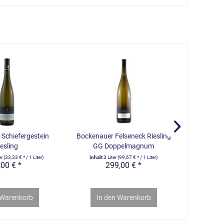
Schiefergestein
Bockenauer Felseneck Riesling
Schloss L
esling
GG Doppelmagnum
er
(33,33 € * / 1 Liter)
Inhalt
3 Liter
(99,67 € * / 1 Liter)
Inhalt
4.
,00 € *
299,00 € *
Warenkorb
In den
Warenkorb
In 