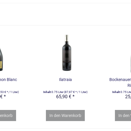
non Blanc
Ilatraia
Bockenauer 
Ri
53 € * / 1 Liter)
Inhalt
0.75 Liter
(87,87 € * / 1 Liter)
Inhalt
0.75 Lit
€ *
65,90 € *
25
enkorb
In den
Warenkorb
In den