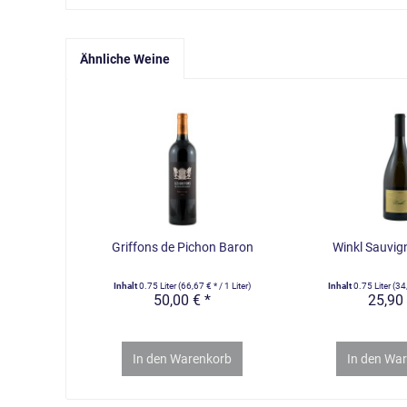
Ähnliche Weine
Griffons de Pichon Baron
Winkl Sauvig
Inhalt
0.75 Liter
(66,67 € * / 1 Liter)
Inhalt
0.75 Liter
(34,
50,00 € *
25,90 
In den
Warenkorb
In den
War