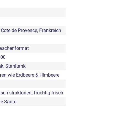
 Cote de Provence, Frankreich
laschenformat
000
nk, Stahltank
eren wie Erdbeere & Himbeere
ch strukturiert, fruchtig frisch
e Säure