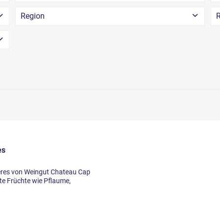
Region
R
Bordeaux
es
res von Weingut Chateau Cap
te Früchte wie Pflaume,
)