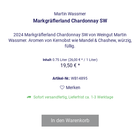
Steckbrief Martin Waßmer
Deutschland /
Martin Wassmer
Land / Region
Markgräflerland Chardonnay SW
Baden
Rebfläche
30Hektar
2024 Markgräflerland Chardonnay SW von Weingut Martin
Wassmer. Aromen von Kernobst wie Mandel & Chashew, würzig,
Schlatter
füllig.
Maltesergart
Laufener
Inhalt
0.75 Liter
(26,00 € * / 1 Liter)
19,50 € *
60%Spätburgunder
Altenberg,
und
Auggener Let
Artikel-Nr.:
WB14895
Rebsortenspiegel
Weißburgunder,
Lagen
Ballrecht-
Merken
20% übrige
Dottinger
Sorten/tr>
Castellberg,
Sofort versandfertig, Lieferfrist ca. 1-3 Werktage
Ehrenstetter
Ölberg,Stauf
Schlossberg
In den
Warenkorb