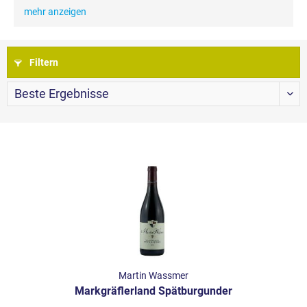
mehr anzeigen
Filtern
Große Burgunder aus Breisgau - das
Weingut Martin Waßmer
Zwischen dem Schwarzwald und der Grenze zur Schweiz
und zu Frankreich liegt das kleine Dorf Schlatt bei Bad
Krozingen mit dem renommierten
Weingut Martin
Waßmer
. In der Gegend des Markgräflerland um Breisgau
hat der Weinbau eine lange Tradition, die der Winzer
Martin Waßmer mit großem Erfolg fortsetzt. Das Resultat
seiner Mühen sind zahlreiche Prämierungen und Preise,
die dem Weingut seit seiner Gründung im Jahr 1997
verliehen wurden. Die hohen Anforderungen an die
Qualität der Trauben und die sorgfältige Herstellung
Martin Wassmer
seiner Weine überzeugen Kritiker mit jedem Jahrgang
Markgräflerland Spätburgunder
erneut und haben es dem Weingut ermöglicht, einen