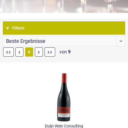
Filtern
von
9
8
Duijn Wein Consulting