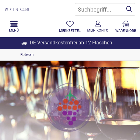
MENÜ
MEIN KONTO
MERKZETTEL
WARENKORB
DE Versandkostenfrei ab 12 Flaschen
Rotwein