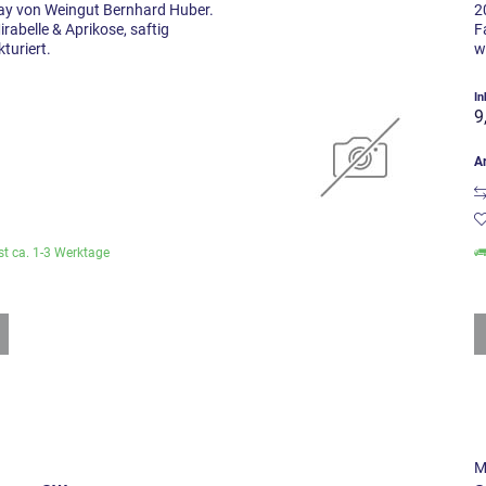
ay von Weingut Bernhard Huber.
2
rabelle & Aprikose, saftig
F
turiert.
w
)
In
9
Ar
ist ca. 1-3 Werktage
M