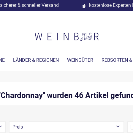
sicherer & schneller Versand
kostenlose Experten 
NE
LÄNDER & REGIONEN
WEINGÜTER
REBSORTEN &
"Chardonnay" wurden
46
Artikel gefun
Preis