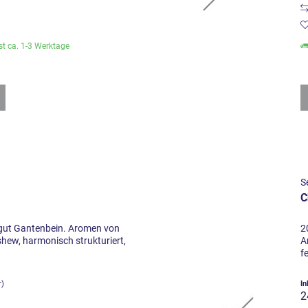
ist ca. 1-3 Werktage
S
C
ut Gantenbein. Aromen von
2
hew, harmonisch strukturiert,
A
f
r)
In
2