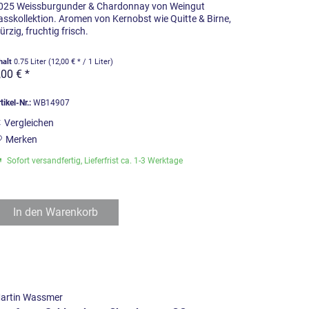
025 Weissburgunder & Chardonnay von Weingut
asskollektion. Aromen von Kernobst wie Quitte & Birne,
ürzig, fruchtig frisch.
halt
0.75 Liter
(12,00 € * / 1 Liter)
,00 € *
tikel-Nr.:
WB14907
Vergleichen
Merken
Sofort versandfertig, Lieferfrist ca. 1-3 Werktage
In den
Warenkorb
artin Wassmer