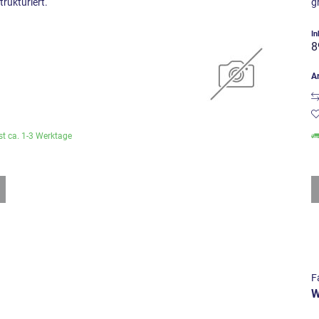
trukturiert.
g
)
In
8
Ar
ist ca. 1-3 Werktage
F
y
W