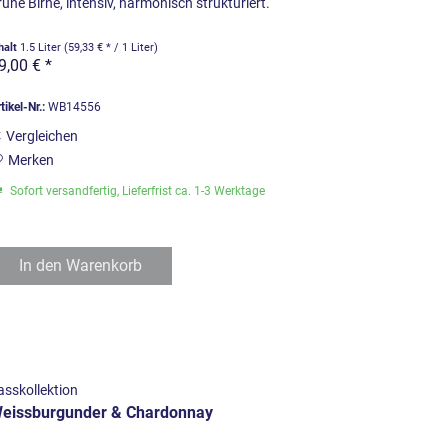
rüne Birne, intensiv, harmonisch strukturiert.
halt
1.5 Liter
(59,33 € * / 1 Liter)
9,00 € *
tikel-Nr.:
WB14556
Vergleichen
Merken
Sofort versandfertig, Lieferfrist ca. 1-3 Werktage
In den
Warenkorb
asskollektion
eissburgunder & Chardonnay