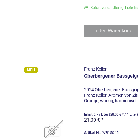
Maximilian Greiner
Sofort versandfertig, Lieferfr
Reinhold & Cornelia Schneider
Rudolf Fürst
Salwey
In den
Warenkorb
Sekthaus Krack
Sekthaus Raumland
Stigler
von Winning
Franz Keller
Ziereisen
NEU
Oberbergener Bassgeig
2024 Oberbergener Bassgei
Franz Keller. Aromen von Zit
Orange, würzig, harmonisch 
Inhalt
0.75 Liter
(28,00 € * / 1 Liter
21,00 € *
Artikel-Nr.:
WB15045