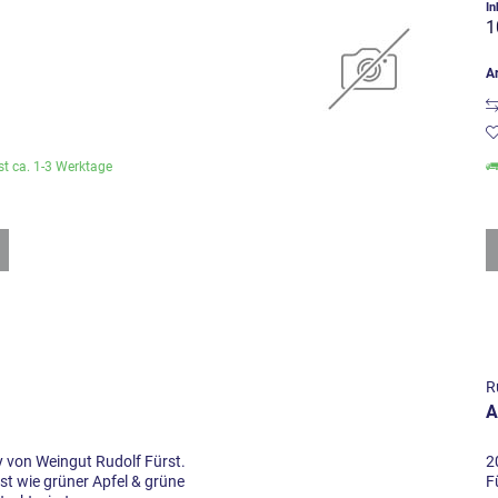
)
In
1
Ar
ist ca. 1-3 Werktage
R
A
von Weingut Rudolf Fürst.
2
t wie grüner Apfel & grüne
F