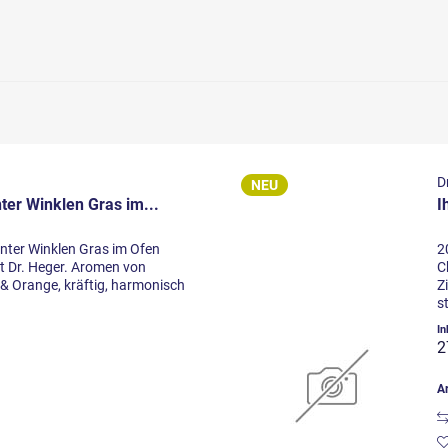
von
9,00 €
bis
229,00 €
D
NEU
ter Winklen Gras im...
I
inter Winklen Gras im Ofen
2
 Dr. Heger. Aromen von
C
 & Orange, kräftig, harmonisch
Z
s
)
In
2
Ar