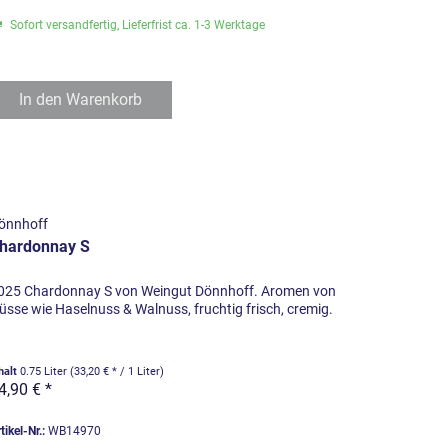
Sofort versandfertig, Lieferfrist ca. 1-3 Werktage
In den
Warenkorb
önnhoff
hardonnay S
025 Chardonnay S von Weingut Dönnhoff. Aromen von
üsse wie Haselnuss & Walnuss, fruchtig frisch, cremig.
halt
0.75 Liter
(33,20 € * / 1 Liter)
4,90 € *
tikel-Nr.:
WB14970