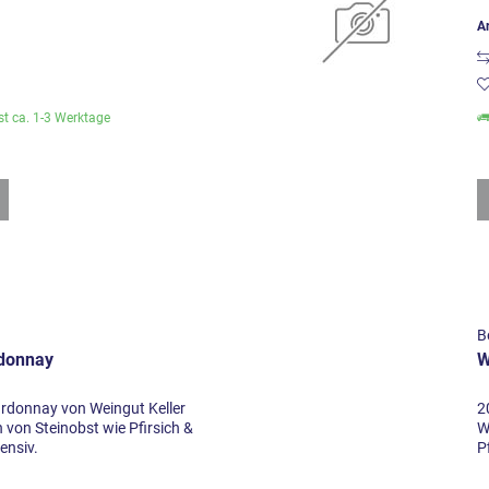
Ar
ist ca. 1-3 Werktage
B
donnay
W
rdonnay von Weingut Keller
2
von Steinobst wie Pfirsich &
W
tensiv.
P