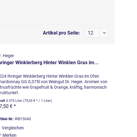
Artikel pro Seite:
r. Heger
hringer Winklerberg Hinter Winklen Gras im...
024 Ihringer Winklerberg Hinter Winklen Gras im Ofen
hardonnay GG 0,375l von Weingut Dr. Heger. Aromen von
itrusfrüchte wie Grapefruit & Orange, kräftig, harmonisch
trukturiert.
halt
0.375 Liter
(73,33 € * / 1 Liter)
7,50 € *
tikel-Nr.:
WB15040
Vergleichen
Merken