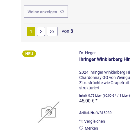
Bernhard Huber
Weine anzeigen
Bettina Schumann
Domaine de Mont Joly
Dr. Heger
von
3
1
Duijn Wein Consulting
Dönnhoff
Fasskollektion
Dr. Heger
NEU
Ihringer Winklerberg Hin
Franz Keller
Fritz Wassmer
2024 Ihringer Winklerberg H
Gantenbein
Chardonnay GG von Weingut
Gebrüder Mathis
Zitrusfrüchte wie Grapefruit
strukturiert.
Holger Koch
Inhalt
0.75 Liter
(60,00 € * / 1 Liter
Jakob Schneider
45,00 € *
Keller Flörsheim-Dalsheim
Knipser
Artikel-Nr.:
WB15039
makalié Max Frölich
Vergleichen
Martin Wassmer
Merken