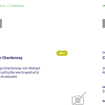
ist ca. 1-3 Werktage
D
NEU
e Chardonnay
C
ge Chardonnay von Weingut
2
rusfrüchte wie Grapefruit &
N
strukturiert.
)
In
2
Ar