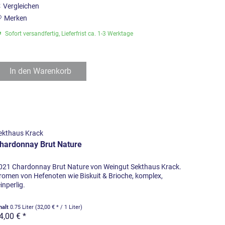
Vergleichen
Merken
Sofort versandfertig, Lieferfrist ca. 1-3 Werktage
In den
Warenkorb
ekthaus Krack
hardonnay Brut Nature
021 Chardonnay Brut Nature von Weingut Sekthaus Krack.
romen von Hefenoten wie Biskuit & Brioche, komplex,
einperlig.
halt
0.75 Liter
(32,00 € * / 1 Liter)
4,00 € *