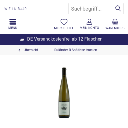
MENÜ
MEIN KONTO
MERKZETTEL
WARENKORB
DE Versandkostenfrei ab 12 Flaschen
Übersicht
Ruländer R Spätlese trocken