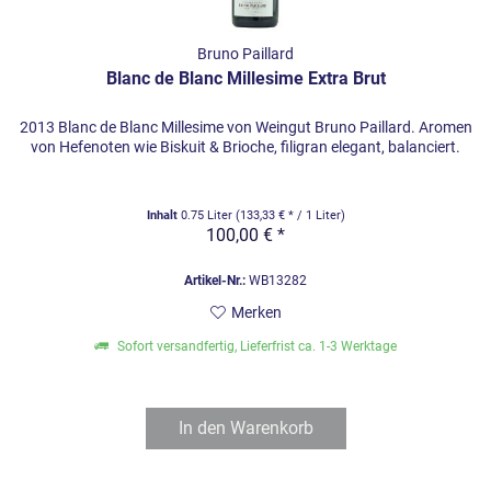
exotische Früchte beim Pinot Meunier.
Die Ausgewogenheit und die Tiefe der Weine sind es, die
Bruno Paillard
ihnen ihre Reinheit verleihen. Mit zunehmendem Alter
Blanc de Blanc Millesime Extra Brut
erlangen die Champagner eine tolle Komplexität.
2013 Blanc de Blanc Millesime von Weingut Bruno Paillard. Aromen
Mit Respekt vor der Natur zu
von Hefenoten wie Biskuit & Brioche, filigran elegant, balanciert.
höchster Qualität
Die Bewahrung der unnachahmlichen kalkhaltigen
Inhalt
0.75 Liter
(133,33 € * / 1 Liter)
100,00 € *
Mineralität des Terroirs der
Champagne
ist eine Priorität
der Maison Bruno Paillard. In den Weinbergen wird sehr
Artikel-Nr.:
WB13282
darauf geachtet, nachhaltig zu arbeiten und die
Merken
Besonderheit des Terroirs zum Ausdruck zu bringen.
Sofort versandfertig, Lieferfrist ca. 1-3 Werktage
Wie wirkt sich dies in der Qualität der Champagner aus?
Das Streben nach Exzellenz manifestiert sich bei Bruno
In den
Warenkorb
Paillard in jedem Schritt der Weinherstellung. Die
Qualitätsrichtlinie wurde durch einfache Kriterien