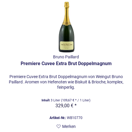
in Zahlen
Land / Region: Frankreich / Champagne
Geschäftsführer: Bruno Paillard, Alice Paillard
Rebfläche: 32 Hektar (inklusive 12 Grand Crus)
Eigener Anbau für die Produktion: 50 – 60 Prozent
Dosage: Maximal 6 Gramm pro Liter (Alle Champagner sind
Extra Brut)
Bruno Paillard
Premiere Cuvee Extra Brut Doppelmagnum
Premiere Cuvee Extra Brut Doppelmagnum von Weingut Bruno
Paillard. Aromen von Hefenoten wie Biskuit & Brioche, komplex,
feinperlig.
Inhalt
3 Liter
(109,67 € * / 1 Liter)
329,00 € *
Artikel-Nr.:
WB10770
Merken