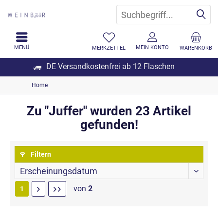
MENÜ
MEIN KONTO
MERKZETTEL
WARENKORB
DE Versandkostenfrei ab 12 Flaschen
Home
Zu "Juffer" wurden
23
Artikel
gefunden!
Filtern
von
2
1