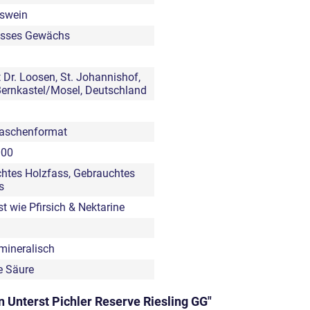
tswein
osses Gewächs
 Dr. Loosen, St. Johannishof,
ernkastel/Mosel, Deutschland
laschenformat
000
htes Holzfass, Gebrauchtes
s
t wie Pfirsich & Nektarine
 mineralisch
e Säure
 Unterst Pichler Reserve Riesling GG"