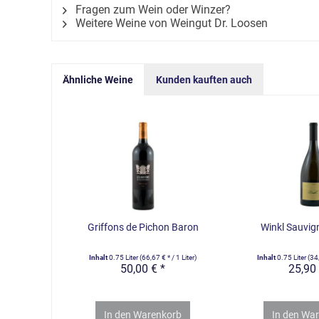
Fragen zum Wein oder Winzer?
Weitere Weine von Weingut Dr. Loosen
Ähnliche Weine
Kunden kauften auch
Griffons de Pichon Baron
Winkl Sauvig
Inhalt
0.75 Liter
(66,67 € * / 1 Liter)
Inhalt
0.75 Liter
(34,
50,00 € *
25,90 
In den
Warenkorb
In den
War