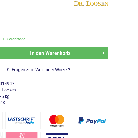
a. 1-3 Werktage
In den
Warenkorb
Fragen zum Wein oder Winzer?
B14947
. Loosen
75 kg
019