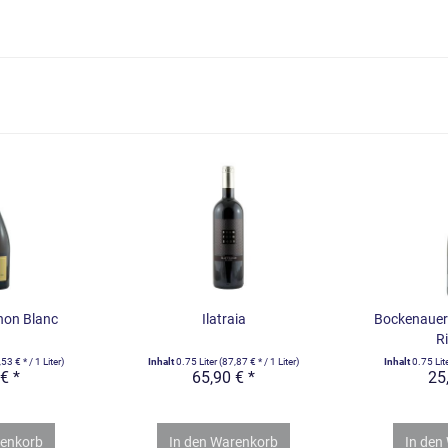
non Blanc
Ilatraia
Bockenauer 
Ri
53 € * / 1 Liter)
Inhalt
0.75 Liter
(87,87 € * / 1 Liter)
Inhalt
0.75 Lit
€ *
65,90 € *
25
enkorb
In den
Warenkorb
In den