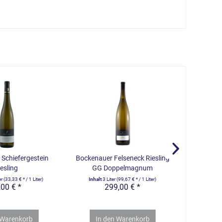
Schiefergestein
Bockenauer Felseneck Riesling
Schloss L
esling
GG Doppelmagnum
er
(33,33 € * / 1 Liter)
Inhalt
3 Liter
(99,67 € * / 1 Liter)
Inhalt
4.
,00 € *
299,00 € *
Warenkorb
In den
Warenkorb
In 