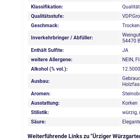
Klassifikation:
Qualitä
Qualitätsstufe:
VDP.Gr
Geschmack:
Trocken
Weingut
Inverkehrbringer / Abfüller:
54470 B
Enthält Sulfite:
JA
weitere Allergene:
NEIN, F
Alkohol (% vol.):
12.500
Gebrauc
Ausbau:
Holzfas
Aromen:
Steinobs
Ausstattung:
Korken
Stilistik:
würzig,
Säure:
Elegant
Weiterführende Links zu "Ürziger Würzgarten