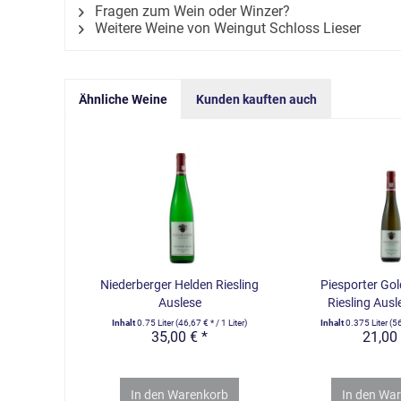
Fragen zum Wein oder Winzer?
Weitere Weine von Weingut Schloss Lieser
Ähnliche Weine
Kunden kauften auch
Niederberger Helden Riesling
Piesporter Go
Auslese
Riesling Ausl
Inhalt
0.75 Liter
(46,67 € * / 1 Liter)
Inhalt
0.375 Liter
(56
35,00 € *
21,00 
In den
Warenkorb
In den
War