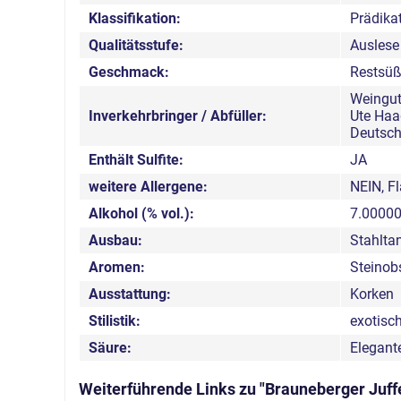
Klassifikation:
Prädika
Qualitätsstufe:
Auslese
Geschmack:
Restsüß
Weingut
Inverkehrbringer / Abfüller:
Ute Haa
Deutsch
Enthält Sulfite:
JA
weitere Allergene:
NEIN, F
Alkohol (% vol.):
7.0000
Ausbau:
Stahlta
Aromen:
Steinob
Ausstattung:
Korken
Stilistik:
exotisch
Säure:
Elegant
Weiterführende Links zu "Brauneberger Juff