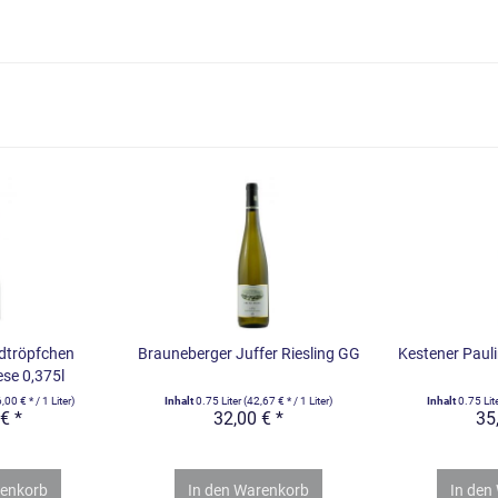
ldtröpfchen
Brauneberger Juffer Riesling GG
Kestener Pauli
ese 0,375l
,00 € * / 1 Liter)
Inhalt
0.75 Liter
(42,67 € * / 1 Liter)
Inhalt
0.75 Lit
€ *
32,00 € *
35
enkorb
In den
Warenkorb
In den