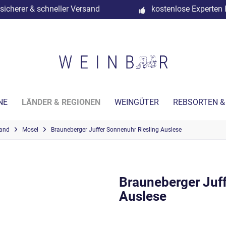
sicherer & schneller Versand
kostenlose Experten 
NE
LÄNDER & REGIONEN
WEINGÜTER
REBSORTEN &
land
Mosel
Brauneberger Juffer Sonnenuhr Riesling Auslese
Brauneberger Juff
Auslese