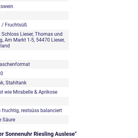
tswein
 / Fruchtsüß
 Schloss Lieser, Thomas und
g, Am Markt 1-5, 54470 Lieser,
land
laschenformat
00
nk, Stahltank
st wie Mirabelle & Aprikose
 fruchtig, restsüss balanciert
e Säure
er Sonnenuhr Riesling Auslese"