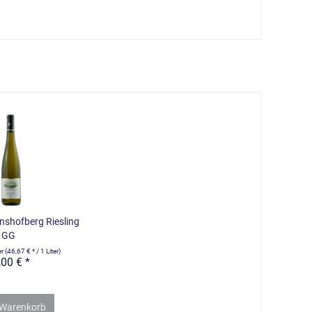
nshofberg Riesling
GG
er
(46,67 € * / 1 Liter)
,00 € *
Warenkorb