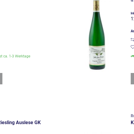
&
)
In
1
Ar
ist ca. 1-3 Werktage
R
iesling Auslese GK
K