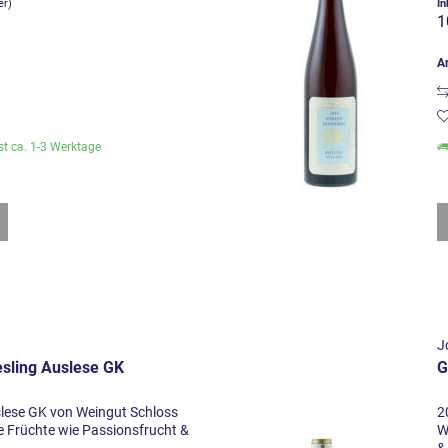
er)
In
1
Wittmann
Zind-Humbrecht
Ar
ist ca. 1-3 Werktage
J
esling Auslese GK
G
lese GK von Weingut Schloss
2
e Früchte wie Passionsfrucht &
W