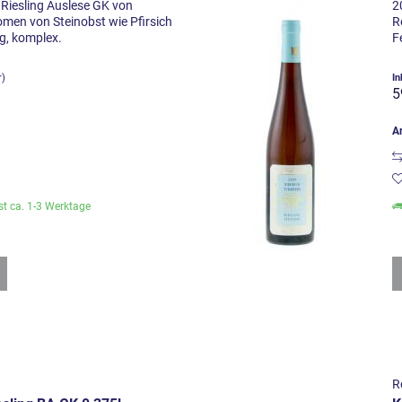
Riesling Auslese GK von
2
men von Steinobst wie Pfirsich
R
ig, komplex.
F
r)
In
5
Ar
ist ca. 1-3 Werktage
R