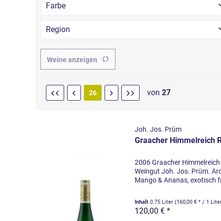
Farbe
Region
Kaiserstuhl
Weine anzeigen
Ortenau
Alsace
Bordeaux
von
27
26
Graubünden
Mosel-Saar-Ruwer
Mittelrhein
Joh. Jos. Prüm
Graacher Himmelreich R
Nahe
Pfalz
2006 Graacher Himmelreich 
Rheingau
Weingut Joh. Jos. Prüm. Ar
Rheinhessen
Mango & Ananas, exotisch f
Inhalt
0.75 Liter
(160,00 € * / 1 Lite
120,00 € *