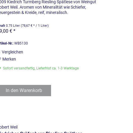
009 Kiedrich Turmberg Riesling Spätlese von Weingut
obert Weil. Aromen von Mineralität wie Schiefer,
euergestein & Kreide, reif, mineralisch.
halt
0.75 Liter
(78,67 € * / 1 Liter)
9,00 € *
tikel-Nr.:
WB5130
Vergleichen
Merken
Sofort versandfertig, Lieferfrist ca. 1-3 Werktage
In den
Warenkorb
obert Weil