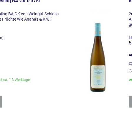
sling BA GK 0,375l
K
sling BA GK von Weingut Schloss
2
e Früchte wie Ananas & Kiwi,
A
g
er)
In
5
Ar
ist ca. 1-3 Werktage