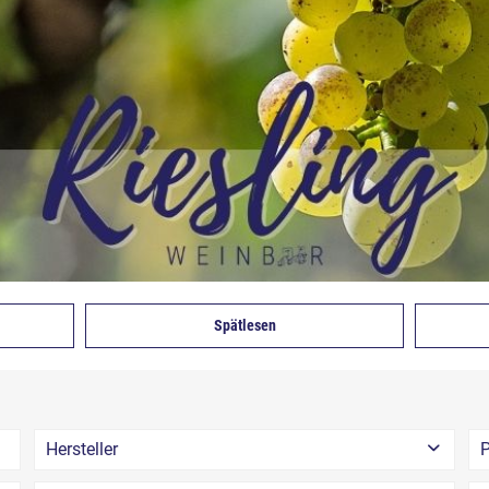
Spätlesen
Hersteller
P