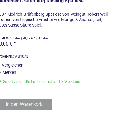
iedricher Gräfenberg Riesling Spätlese
007 Kiedrich Gräfenberg Spätlese von Weingut Robert Weil.
romen von tropische Früchte wie Mango & Ananas, reif,
utes Süsse Säure Spiel.
halt
0.75 Liter
(78,67 € * / 1 Liter)
9,00 € *
tikel-Nr.:
WB4072
Vergleichen
Merken
Sofort versandfertig, Lieferfrist ca. 1-3 Werktage
In den
Warenkorb