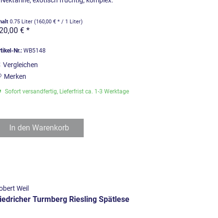
 Nektarine, exotisch fruchtig, komplex.
halt
0.75 Liter
(160,00 € * / 1 Liter)
20,00 € *
tikel-Nr.:
WB5148
Vergleichen
Merken
Sofort versandfertig, Lieferfrist ca. 1-3 Werktage
In den
Warenkorb
obert Weil
iedricher Turmberg Riesling Spätlese