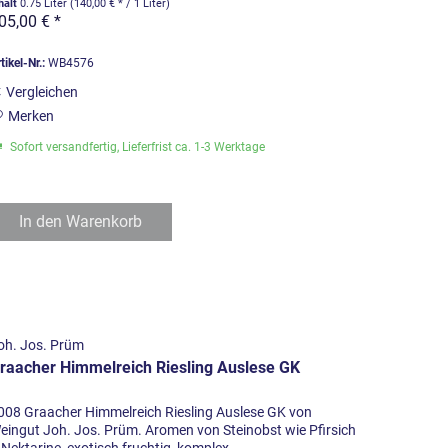
halt
0.75 Liter
(140,00 € * / 1 Liter)
05,00 € *
tikel-Nr.:
WB4576
Vergleichen
Merken
Sofort versandfertig, Lieferfrist ca. 1-3 Werktage
In den
Warenkorb
oh. Jos. Prüm
raacher Himmelreich Riesling Auslese GK
008 Graacher Himmelreich Riesling Auslese GK von
eingut Joh. Jos. Prüm. Aromen von Steinobst wie Pfirsich