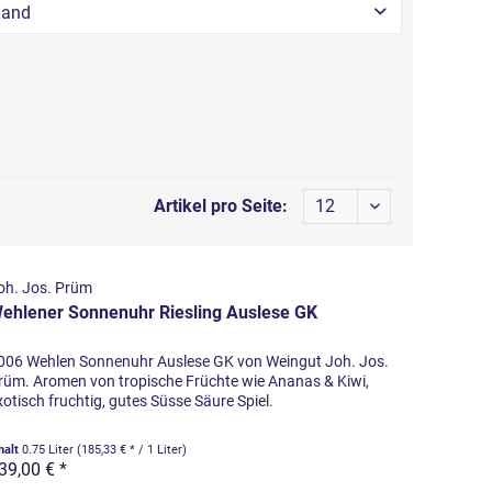
Land
von
9,90 €
bis
890,00 €
Artikel pro Seite:
oh. Jos. Prüm
ehlener Sonnenuhr Riesling Auslese GK
006 Wehlen Sonnenuhr Auslese GK von Weingut Joh. Jos.
rüm. Aromen von tropische Früchte wie Ananas & Kiwi,
xotisch fruchtig, gutes Süsse Säure Spiel.
halt
0.75 Liter
(185,33 € * / 1 Liter)
39,00 € *